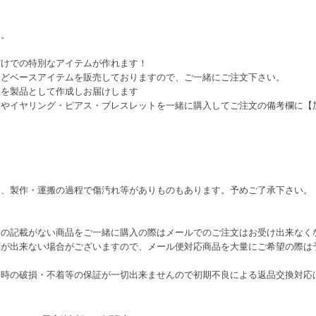
す。
だけでの特別なアイテムが作れます！
などベースアイテムを販売しておりますので、ご一緒にご注文下さい。
ムを製品として作成しお届けします
スやイヤリング・ピアス・ブレスレットを一緒に購入してご注文の備考欄に【
り、製作・運搬の過程で傷汚れ等がありものもあります。予めご了承下さい。
この記載がない商品をご一緒に購入の際はメールでのご注文はお受け出来なく
応が出来ない場合がございますので、メール便対応商品を大量にご希望の際は
送時の破損・不着等の保証が一切出来ませんので初期不良による返品交換対応