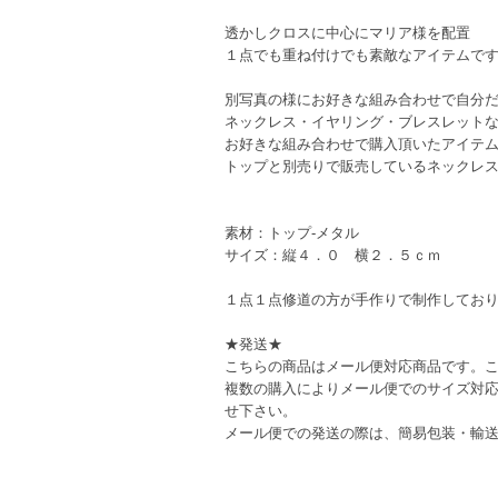
透かしクロスに中心にマリア様を配置
１点でも重ね付けでも素敵なアイテムで
別写真の様にお好きな組み合わせで自分
ネックレス・イヤリング・ブレスレット
お好きな組み合わせで購入頂いたアイテ
トップと別売りで販売しているネックレ
素材：トップ-メタル
サイズ：縦４．０ 横２．５ｃｍ
１点１点修道の方が手作りで制作してお
★発送★
こちらの商品はメール便対応商品です。
複数の購入によりメール便でのサイズ対
せ下さい。
メール便での発送の際は、簡易包装・輸