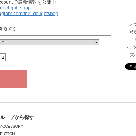
al accountで最新情報を公開中！
thedelight_shop
tagram.com/the_delightshop
オ
80円(内税)
特
こ
こ
買
グループから探す
ACCESSORY
BUTTON