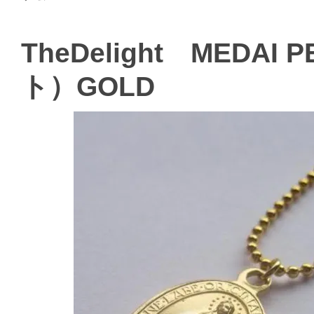
TheDelight MED
ト）GOLD