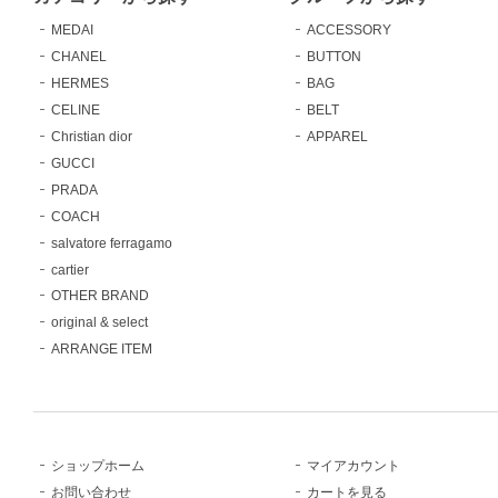
MEDAI
ACCESSORY
CHANEL
BUTTON
HERMES
BAG
CELINE
BELT
Christian dior
APPAREL
GUCCI
PRADA
COACH
salvatore ferragamo
cartier
OTHER BRAND
original & select
ARRANGE ITEM
ショップホーム
マイアカウント
お問い合わせ
カートを見る