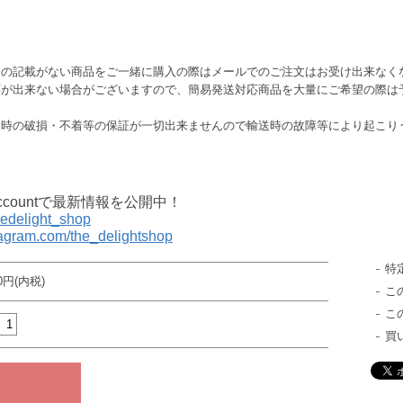
この記載がない商品をご一緒に購入の際はメールでのご注文はお受け出来なく
応が出来ない場合がございますので、簡易発送対応商品を大量にご希望の際は
送時の破損・不着等の保証が一切出来ませんので輸送時の故障等により起こり
al accountで最新情報を公開中！
thedelight_shop
tagram.com/the_delightshop
特
80円(内税)
こ
こ
買