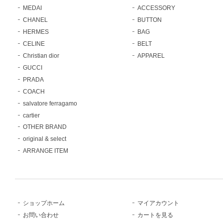
MEDAI
ACCESSORY
CHANEL
BUTTON
HERMES
BAG
CELINE
BELT
Christian dior
APPAREL
GUCCI
PRADA
COACH
salvatore ferragamo
cartier
OTHER BRAND
original & select
ARRANGE ITEM
ショップホーム
マイアカウント
お問い合わせ
カートを見る