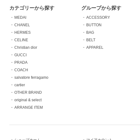
カテゴリーから探す
グループから探す
MEDAI
ACCESSORY
CHANEL
BUTTON
HERMES
BAG
CELINE
BELT
Christian dior
APPAREL
GUCCI
PRADA
COACH
salvatore ferragamo
cartier
OTHER BRAND
original & select
ARRANGE ITEM