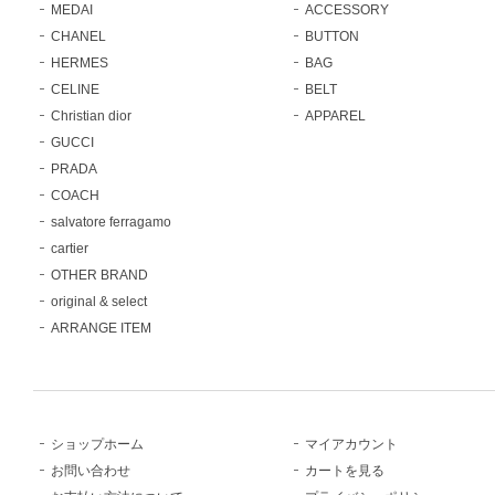
MEDAI
ACCESSORY
CHANEL
BUTTON
HERMES
BAG
CELINE
BELT
Christian dior
APPAREL
GUCCI
PRADA
COACH
salvatore ferragamo
cartier
OTHER BRAND
original & select
ARRANGE ITEM
ショップホーム
マイアカウント
お問い合わせ
カートを見る