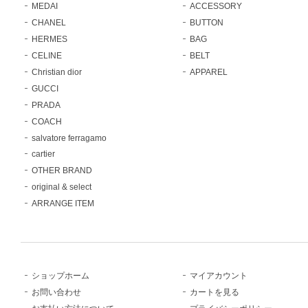
MEDAI
ACCESSORY
CHANEL
BUTTON
HERMES
BAG
CELINE
BELT
Christian dior
APPAREL
GUCCI
PRADA
COACH
salvatore ferragamo
cartier
OTHER BRAND
original & select
ARRANGE ITEM
ショップホーム
マイアカウント
お問い合わせ
カートを見る