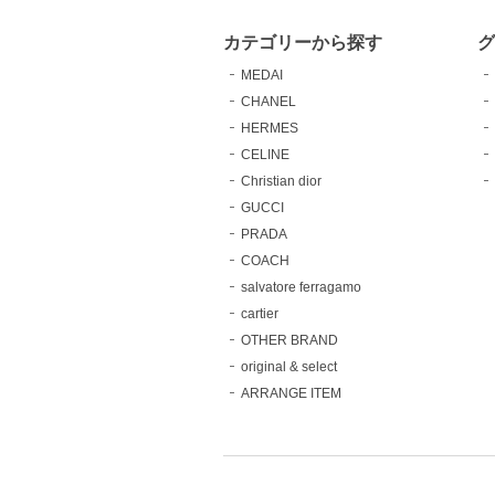
カテゴリーから探す
MEDAI
CHANEL
HERMES
CELINE
Christian dior
GUCCI
PRADA
COACH
salvatore ferragamo
cartier
OTHER BRAND
original & select
ARRANGE ITEM