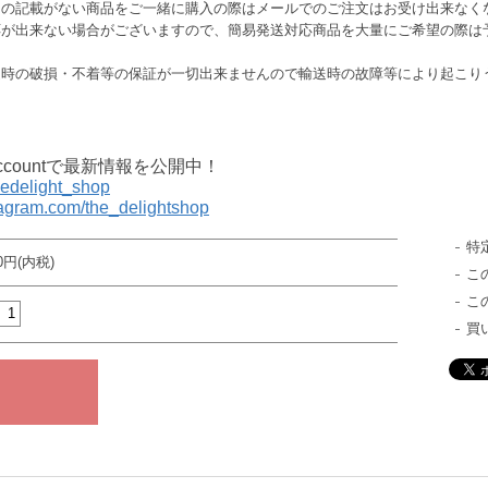
この記載がない商品をご一緒に購入の際はメールでのご注文はお受け出来なく
応が出来ない場合がございますので、簡易発送対応商品を大量にご希望の際は
送時の破損・不着等の保証が一切出来ませんので輸送時の故障等により起こり
al accountで最新情報を公開中！
thedelight_shop
tagram.com/the_delightshop
特
00円(内税)
こ
こ
買