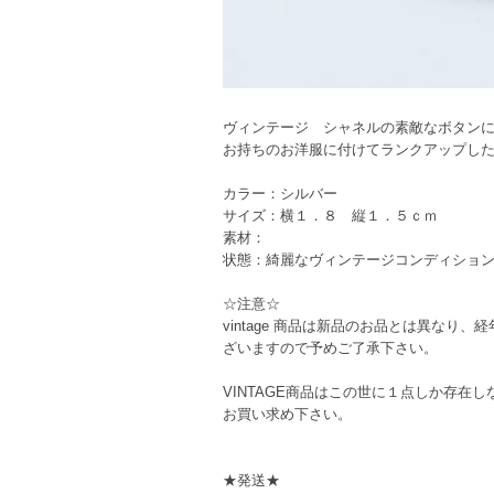
ヴィンテージ シャネルの素敵なボタン
お持ちのお洋服に付けてランクアップし
カラー：シルバー
サイズ：横１．８ 縦１．５ｃｍ
素材：
状態：綺麗なヴィンテージコンディショ
☆注意☆
vintage 商品は新品のお品とは異な
ざいますので予めご了承下さい。
VINTAGE商品はこの世に１点しか存
お買い求め下さい。
★発送★