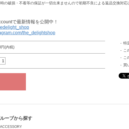
送時の破損・不着等の保証が一切出来ませんので初期不良による返品交換対応
al accountで最新情報を公開中！
thedelight_shop
tagram.com/the_delightshop
特
60円(内税)
こ
こ
買
グループから探す
ACCESSORY