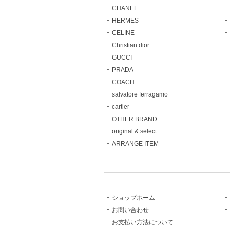
CHANEL
HERMES
CELINE
Christian dior
GUCCI
PRADA
COACH
salvatore ferragamo
cartier
OTHER BRAND
original & select
ARRANGE ITEM
ショップホーム
お問い合わせ
お支払い方法について