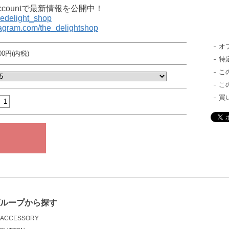
al accountで最新情報を公開中！
thedelight_shop
tagram.com/the_delightshop
オ
500円(内税)
特
こ
こ
買
グループから探す
ACCESSORY