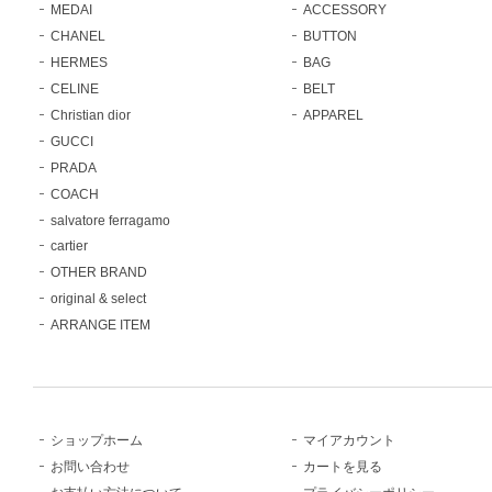
MEDAI
ACCESSORY
CHANEL
BUTTON
HERMES
BAG
CELINE
BELT
Christian dior
APPAREL
GUCCI
PRADA
COACH
salvatore ferragamo
cartier
OTHER BRAND
original & select
ARRANGE ITEM
ショップホーム
マイアカウント
お問い合わせ
カートを見る