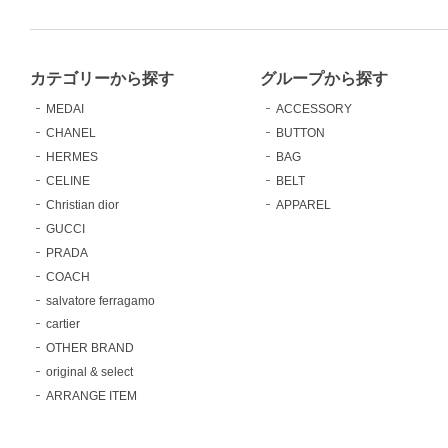
カテゴリーから探す
グループから探す
MEDAI
ACCESSORY
CHANEL
BUTTON
HERMES
BAG
CELINE
BELT
Christian dior
APPAREL
GUCCI
PRADA
COACH
salvatore ferragamo
cartier
OTHER BRAND
original & select
ARRANGE ITEM