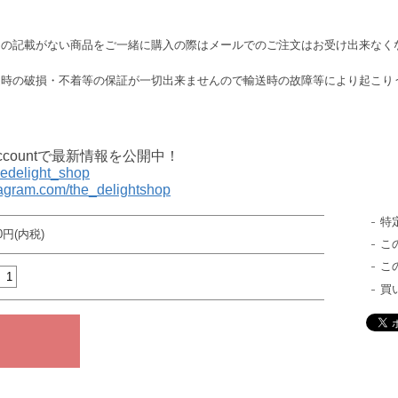
この記載がない商品をご一緒に購入の際はメールでのご注文はお受け出来なく
送時の破損・不着等の保証が一切出来ませんので輸送時の故障等により起こり
al accountで最新情報を公開中！
thedelight_shop
tagram.com/the_delightshop
特
30円(内税)
こ
こ
買