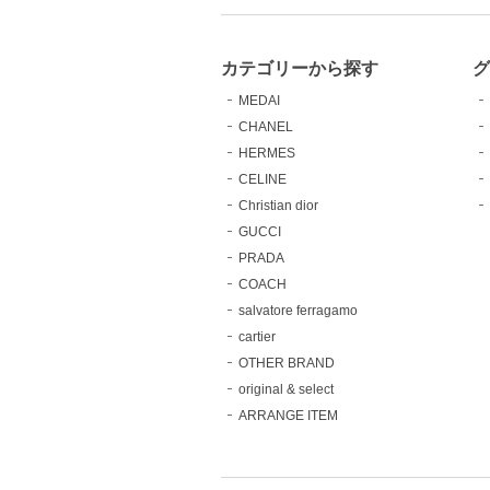
カテゴリーから探す
MEDAI
CHANEL
HERMES
CELINE
Christian dior
GUCCI
PRADA
COACH
salvatore ferragamo
cartier
OTHER BRAND
original & select
ARRANGE ITEM