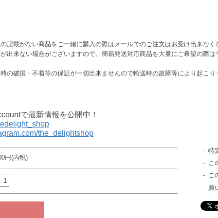
この記載がない商品をご一緒に購入の際はメールでのご注文はお受け出来なく
応が出来ない場合がございますので、簡易発送対応商品を大量にご希望の際は
送時の破損・不着等の保証が一切出来ませんので輸送時の故障等により起こり
al accountで最新情報を公開中！
thedelight_shop
tagram.com/the_delightshop
特
000円(内税)
こ
こ
買