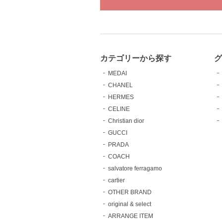
カテゴリーから探す
MEDAI
CHANEL
HERMES
CELINE
Christian dior
GUCCI
PRADA
COACH
salvatore ferragamo
cartier
OTHER BRAND
original & select
ARRANGE ITEM