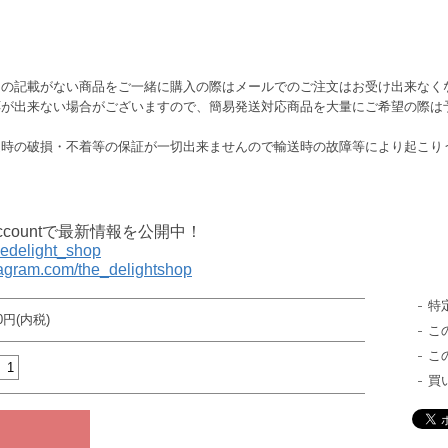
この記載がない商品をご一緒に購入の際はメールでのご注文はお受け出来なく
応が出来ない場合がございますので、簡易発送対応商品を大量にご希望の際は
送時の破損・不着等の保証が一切出来ませんので輸送時の故障等により起こり
al accountで最新情報を公開中！
thedelight_shop
tagram.com/the_delightshop
特
00円(内税)
こ
こ
買