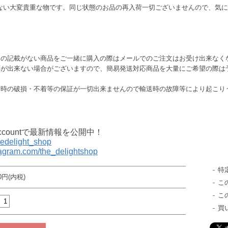
在しない大変貴重な物です。同じ状態のお品の再入荷一切ございませんので、気
この記載がない商品をご一緒に購入の際はメールでのご注文はお受け出来なく
応が出来ない場合がございますので、簡易発送対応商品を大量にご希望の際は
送時の破損・不着等の保証が一切出来ませんので輸送時の故障等により起こり
al accountで最新情報を公開中！
thedelight_shop
tagram.com/the_delightshop
特
50円(内税)
こ
こ
買