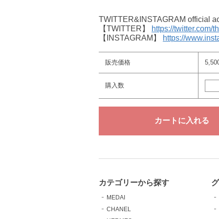
TWITTER&INSTAGRAM offici
【TWITTER】
https://twitter.com/
【INSTAGRAM】
https://www.ins
販売価格
5,5
購入数
カテゴリーから探す
MEDAI
CHANEL