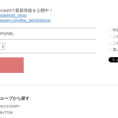
al accountで最新情報を公開中！
thedelight_shop
tagram.com/the_delightshop
特
00円(内税)
こ
こ
買
グループから探す
ACCESSORY
BUTTON