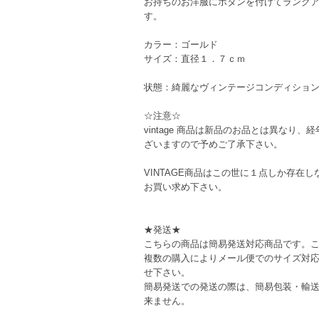
お持ちのお洋服にボタンを付けてランク
す。
カラー：ゴールド
サイズ：直径１．７ｃｍ
状態：綺麗なヴィンテージコンディショ
☆注意☆
vintage 商品は新品のお品とは異な
ざいますので予めご了承下さい。
VINTAGE商品はこの世に１点しか存
お買い求め下さい。
★発送★
こちらの商品は簡易発送対応商品です。
複数の購入によりメール便でのサイズ対
せ下さい。
簡易発送での発送の際は、簡易包装・輸
来ません。