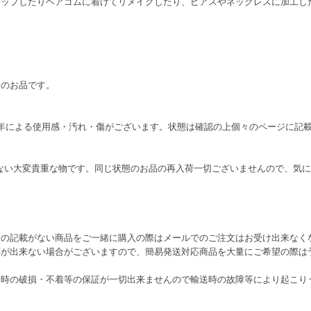
アップしたりヘアゴムに着けてリメイクしたり、ピアスやネックレスに加工し
ンのお品です。
り、経年による使用感・汚れ・傷がございます。状態は確認の上個々のページに
在しない大変貴重な物です。同じ状態のお品の再入荷一切ございませんので、気
この記載がない商品をご一緒に購入の際はメールでのご注文はお受け出来なく
応が出来ない場合がございますので、簡易発送対応商品を大量にご希望の際は
送時の破損・不着等の保証が一切出来ませんので輸送時の故障等により起こり