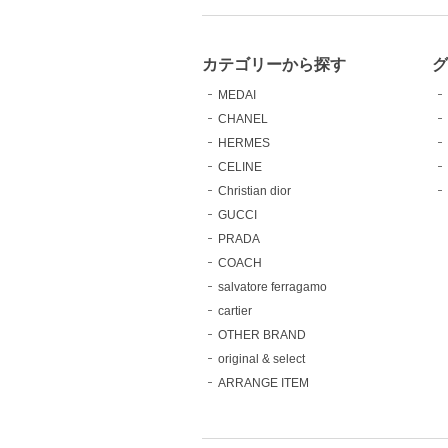
カテゴリーから探す
MEDAI
CHANEL
HERMES
CELINE
Christian dior
GUCCI
PRADA
COACH
salvatore ferragamo
cartier
OTHER BRAND
original & select
ARRANGE ITEM