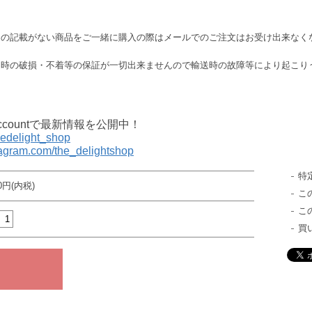
この記載がない商品をご一緒に購入の際はメールでのご注文はお受け出来なく
送時の破損・不着等の保証が一切出来ませんので輸送時の故障等により起こり
al accountで最新情報を公開中！
thedelight_shop
tagram.com/the_delightshop
特
00円(内税)
こ
こ
買